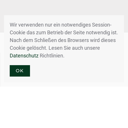
Wir verwenden nur ein notwendiges Session-
Cookie das zum Betrieb der Seite notwendig ist.
Nach dem Schließen des Browsers wird dieses
Cookie gelöscht. Lesen Sie auch unsere
Datenschutz
Richtlinien.
Lincoln Electric
LORCH
Schweißgeräte- und Automation
OK
3M
Arbeitsschutz/PSA/Schleifmittel
FLEX
Elektrowerkzeuge Tools
TEKA
Absaug- und Filteranlagen
Hypertherm
Plasma - Schneidsysteme
ENERPAC
Hydraulikwerkzeuge