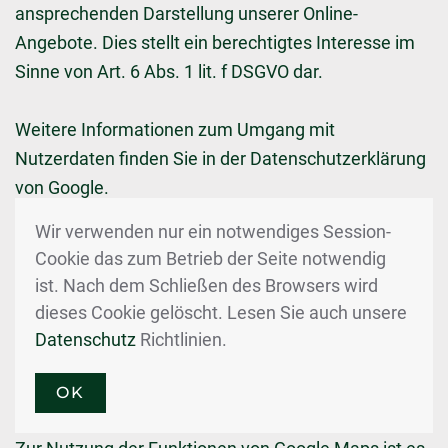
ansprechenden Darstellung unserer Online-
Angebote. Dies stellt ein berechtigtes Interesse im
Sinne von Art. 6 Abs. 1 lit. f DSGVO dar.
Weitere Informationen zum Umgang mit
Nutzerdaten finden Sie in der Datenschutzerklärung
von Google.
Wir verwenden nur ein notwendiges Session-
Google Maps
Cookie das zum Betrieb der Seite notwendig
ist. Nach dem Schließen des Browsers wird
Diese Seite nutzt über ein API den Kartendienst
dieses Cookie gelöscht. Lesen Sie auch unsere
Google Maps. Anbieter ist die Google Inc., 1600
Datenschutz
Richtlinien.
Amphitheatre Parkway, Mountain View, CA 94043,
USA.
OK