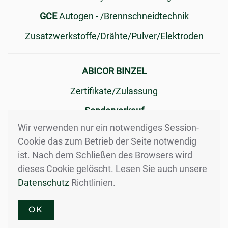
GCE
Autogen - /Brennschneidtechnik
Zusatzwerkstoffe/Drähte/Pulver/Elektroden
ABICOR BINZEL
Zertifikate/Zulassung
Sonderverkauf
Wir verwenden nur ein notwendiges Session-
Produktgalerie
Cookie das zum Betrieb der Seite notwendig
Anmeldung
ist. Nach dem Schließen des Browsers wird
dieses Cookie gelöscht. Lesen Sie auch unsere
News
Datenschutz
Richtlinien.
allg. Verkaufsbedingungen
OK
Stellenangebote