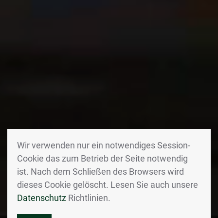
Wir verwenden nur ein notwendiges Session-
Cookie das zum Betrieb der Seite notwendig
ist. Nach dem Schließen des Browsers wird
dieses Cookie gelöscht. Lesen Sie auch unsere
Datenschutz
Richtlinien.