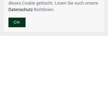
dieses Cookie gelöscht. Lesen Sie auch unsere
Datenschutz
Richtlinien.
OK
Home
Unternehmen
Service / Werkstatt / Mietstation
unser Team
Kontaktformular
Downloads
Impressum