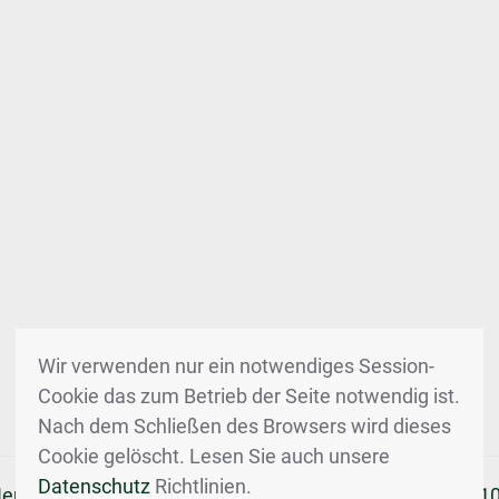
Wir verwenden nur ein notwendiges Session-
Cookie das zum Betrieb der Seite notwendig ist.
Nach dem Schließen des Browsers wird dieses
BESUCHER
Cookie gelöscht. Lesen Sie auch unsere
Datenschutz
Richtlinien.
eute 100 | Gestern 237 | Monat 1.750 | Insgesamt 278.1